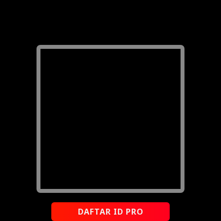
DAFTAR ID PRO